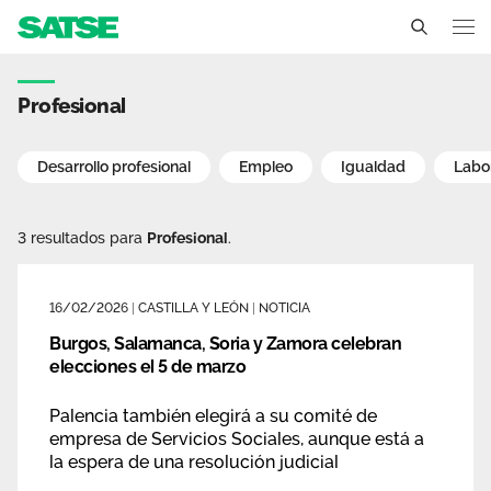
Noticias - Castilla y León
Castilla y León
Profesional
Conócenos
Desarrollo profesional
Empleo
Igualdad
Labo
Un sindicato profesional e independiente
Nuestro trabajo
3 resultados para
Profesional
.
Delegados Sindicales
Ámbitos de negociación
Qué ofrecemos
Estructura organizativa
Secciones sindicales
16/02/2026
|
CASTILLA Y LEÓN
|
NOTICIA
Actualidad
Transparencia
Burgos, Salamanca, Soria y Zamora celebran
Servicios
Temas
elecciones el 5 de marzo
Contáctanos
Ventajas
Palencia también elegirá a su comité de
Noticias
empresa de Servicios Sociales, aunque está a
la espera de una resolución judicial
Sala de prensa