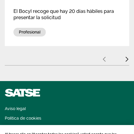
El Bocyl recoge que hay 20 días hábiles para
presentar la solicitud
Profesional
Anterior
Sigui
Aviso legal
Política de cookies
Sistema interno de información