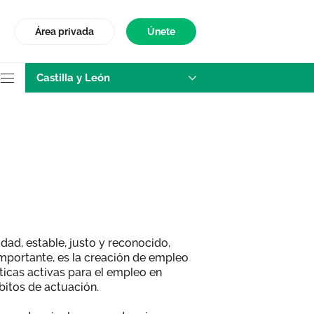
Área privada
Únete
Castilla y León
stilla y León
ad, estable, justo y reconocido,
mportante, es la creación de empleo
íticas activas para el empleo en
itos de actuación.