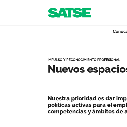
Navegación
Saltar al contenido
Conóc
Nuevos espacios p
Conócenos
IMPULSO Y RECONOCIMIENTO PROFESIONAL
Nuevos espacios
Nuestro trabajo
Nuestra prioridad es dar imp
Qué ofrecemos
políticas activas para el em
competencias y ámbitos de 
Actualidad