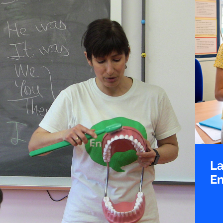
La
En