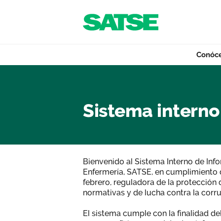
Navegación
Saltar al contenido
Conóc
Sistema interno d
Conócenos
Sistema interno
Nuestro trabajo
Bienvenido al Sistema Interno de Inf
Enfermería, SATSE, en cumplimiento d
Qué ofrecemos
febrero, reguladora de la protección
normativas y de lucha contra la corr
El sistema cumple con la finalidad del
Actualidad