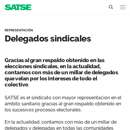
Delegados Sindicales - Ca
Castilla y León
REPRESENTACIÓN
Delegados sindicales
Conócenos
Un sindicato profesional e independiente
Nuestro trabajo
Gracias al gran respaldo obtenido en las
Delegados Sindicales
elecciones sindicales, en la actualidad,
Ámbitos de negociación
Qué ofrecemos
contamos con más de un millar de delegados
Estructura organizativa
que velan por los intereses de todo el
Secciones sindicales
Actualidad
colectivo
Transparencia
Servicios
Temas
SATSE es el sindicato con mayor representación en el
Contáctanos
ámbito sanitario gracias al gran respaldo obtenido en
Ventajas
los sucesivos procesos electorales.
Noticias
En la actualidad, contamos con más de un millar de
Sala de prensa
delegados y delegadas en todas las comunidades