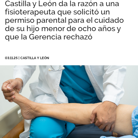
Castilla y León da la razón a una
Área privada
Empleo
fisioterapeuta que solicitó un
permiso parental para el cuidado
Documentos
Únete
de su hijo menor de ocho años y
que la Gerencia rechazó
Publicaciones
Vídeos
03.11.25
|
CASTILLA Y LEÓN