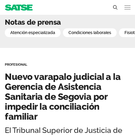
Nuevo varapalo judicial a 
Notas de prensa
Castilla y León
atención especializada
condiciones laborales
fisi
Conócenos
Un sindicato profesional e independiente
Nuestro trabajo
PROFESIONAL
Delegados Sindicales
Ámbitos de negociación
Qué ofrecemos
Nuevo varapalo judicial a la
Estructura organizativa
Secciones sindicales
Gerencia de Asistencia
Actualidad
Sanitaria de Segovia por
Transparencia
Servicios
Temas
Contáctanos
impedir la conciliación
Ventajas
familiar
Noticias
Sala de prensa
El Tribunal Superior de Justicia de