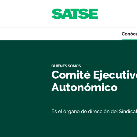
Navegación
Saltar al contenido
Conóc
Organigrama - Cas
Conócenos
QUIÉNES SOMOS
Comité Ejecutiv
Nuestro trabajo
Autonómico
Qué ofrecemos
Es el órgano de dirección del Sindic
Actualidad