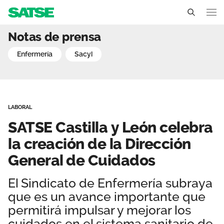
SATSE Castilla y León cel
Notas de prensa
Castilla y León
enfermería
sacyl
Conócenos
Un sindicato profesional e independiente
Nuestro trabajo
LABORAL
Delegados Sindicales
Ámbitos de negociación
Qué ofrecemos
SATSE Castilla y León celebra
Estructura organizativa
Secciones sindicales
la creación de la Dirección
Actualidad
General de Cuidados
Transparencia
Servicios
Temas
Contáctanos
El Sindicato de Enfermería subraya
Ventajas
Noticias
que es un avance importante que
permitirá impulsar y mejorar los
Sala de prensa
cuidados en el sistema sanitario de