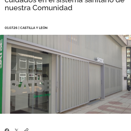
nuestra Comunidad
Área privada
Empleo
Documentos
Únete
01.07.26
|
CASTILLA Y LEÓN
Publicaciones
Vídeos