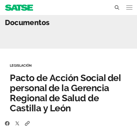
Pacto de Acción Social de
Documentos
Castilla y León
Conócenos
Un sindicato profesional e independiente
Nuestro trabajo
LEGISLACIÓN
Delegados Sindicales
Ámbitos de negociación
Qué ofrecemos
Pacto de Acción Social del
Estructura organizativa
Secciones sindicales
personal de la Gerencia
Actualidad
Regional de Salud de
Transparencia
Servicios
Temas
Contáctanos
Castilla y León
Ventajas
Noticias
Sala de prensa